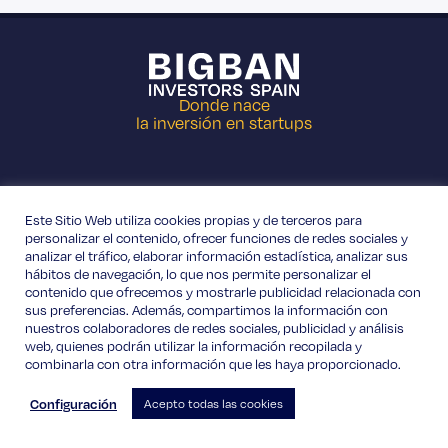
Donde nace
la inversión en startups
Este Sitio Web utiliza cookies propias y de terceros para
personalizar el contenido, ofrecer funciones de redes sociales y
+34 623 001 126
analizar el tráfico, elaborar información estadística, analizar sus
Travessia s/n 15 E Base 5, 46024 Valencia, España.
hábitos de navegación, lo que nos permite personalizar el
contenido que ofrecemos y mostrarle publicidad relacionada con
sus preferencias. Además, compartimos la información con
nuestros colaboradores de redes sociales, publicidad y análisis
web, quienes podrán utilizar la información recopilada y
combinarla con otra información que les haya proporcionado.
Configuración
Acepto todas las cookies
© BIGBAN
Política de cookies
Política de privacidad