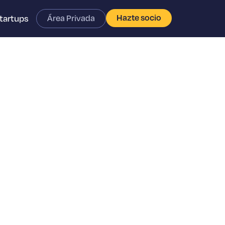
Hazte socio
tartups
Área Privada